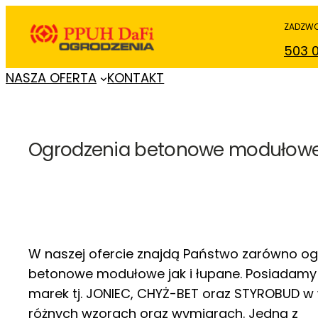
Przejdź
ZADZWO
do
503 
treści
NASZA OFERTA
KONTAKT
Ogrodzenia betonowe modułow
W naszej ofercie znajdą Państwo zarówno o
betonowe modułowe jak i łupane. Posiadamy 
marek tj. JONIEC, CHYŻ-BET oraz STYROBUD w 
różnych wzorach oraz wymiarach. Jedną z