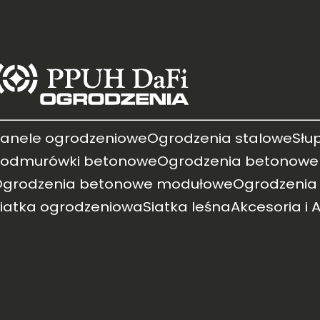
anele ogrodzeniowe
Ogrodzenia stalowe
Słu
Podmurówki betonowe
Ogrodzenia betonowe
Ogrodzenia betonowe modułowe
Ogrodzenia
iatka ogrodzeniowa
Siatka leśna
Akcesoria i