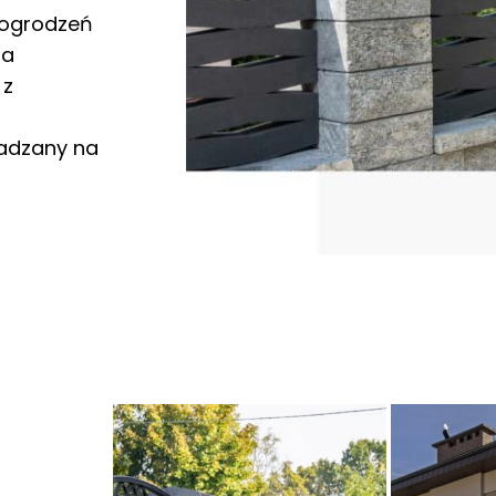
p ogrodzeń
ia
 z
wadzany na