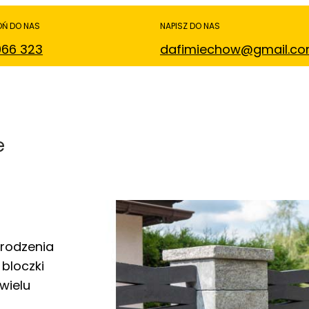
Ń DO NAS
NAPISZ DO NAS
066 323
dafimiechow@gmail.c
e
grodzenia
bloczki
wielu