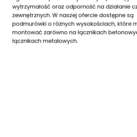
wytrzymałość oraz odporność na działanie c
zewnętrznych. W naszej ofercie dostępne są
podmurówki o różnych wysokościach, które 
montować zarówno na łącznikach betonowych
łącznikach metalowych.