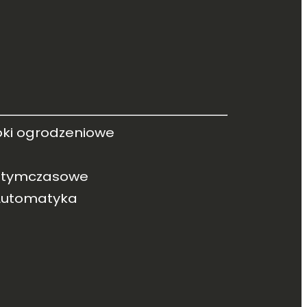
pki ogrodzeniowe
 tymczasowe
 Automatyka