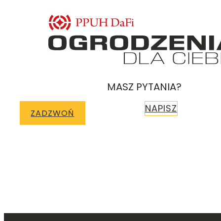
MASZ PYTANIA?
NAPISZ