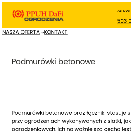
Przejdź
ZADZWO
do
503 
treści
NASZA OFERTA
KONTAKT
Podmurówki betonowe
Podmurówki betonowe oraz łączniki stosuje 
przy ogrodzeniach wykonywanych z siatki, jak 
ogrodzeniowych. Ich najważniejszą cechą jes